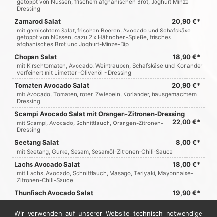
getoppt von Nüssen, frischem afghanischen Brot, Joghurt Minze
Dressing
Zamarod Salat
20,90 €*
mit gemischtem Salat, frischen Beeren, Avocado und Schafskäse
getoppt von Nüssen, dazu 2 x Hähnchen-Spieße, frisches
afghanisches Brot und Joghurt-Minze-Dip
Chopan Salat
18,90 €*
mit Kirschtomaten, Avocado, Weintrauben, Schafskäse und Koriander
verfeinert mit Limetten-Olivenöl - Dressing
Tomaten Avocado Salat
20,90 €*
mit Avocado, Tomaten, roten Zwiebeln, Koriander, hausgemachtem
Dressing
Scampi Avocado Salat mit Orangen-Zitronen-Dressing
22,00 €*
mit Scampi, Avocado, Schnittlauch, Orangen-Zitronen-
Dressing
Seetang Salat
8,00 €*
mit Seetang, Gurke, Sesam, Sesamöl-Zitronen-Chili-Sauce
Lachs Avocado Salat
18,00 €*
mit Lachs, Avocado, Schnittlauch, Masago, Teriyaki, Mayonnaise-
Zitronen-Chili-Sauce
Thunfisch Avocado Salat
19,90 €*
mit Thunfisch, Avocado, Schnittlauch, Masago, Teriyaki,
Mayonnaise-Zitronen-Chili-Sauce
Wir verwenden auf unserer Website technisch notwendige