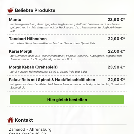
Beliebte Produkte
Mantu
23,90 €*
mit hausgemachten, dampfgegarten Teigtaschen gefüllt mit Zwiebeln und Hackfleisch,
getoppt von 1 x fein abgeschmeckter Hacksauce, dazu hausgemachter Joghurt-Minze-
Dip
Tandoori Hähnchen
22,90 €*
mit zartem Hähnchenbrustfilet in Tandoori Sauce, dazu Qabuli Reis
Karai Morgh
22,00 €*
mit Gemüsepfanne aus Hähnchenbrustfilet, Paprika, Zucchini, Auberginen, afghanischer
Tomatensauce, 1 x Spiegelei, afghanischem Brot
Morgh Kebab (Drehspieß)
23,90 €*
mit 2 x zarten Hähnchenbrust Spieße, Qabuli Reis und Salat
Palau-Reis mit Spinat & Hackfleischbällchen
22,90 €*
mit geschmortem Hackfleischbällchen in Tomatensauce nach afghanischer Art, Spinat und
Basmatireis
Hier gleich bestellen
Kontakt
Zamarod - Ahrensburg