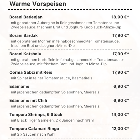
Warme Vorspeisen
Borani Badenjan
18,90 €*
mit gebratener Aubergine in Reingeschmeckter Tomatensauce-
Zwiebelsauce, frischem Brot und Joghurt-Knoblauch-Minze-Dip
Borani Sardak
17,90 €*
mit gebratenen Möhren in feinabgeschmeckter Tomatensauce,
frischem Brot und Joghurt-Minze-Dip
Borani Katshalu
17,90 €*
mit gebratenen Kartoffeln in feinabgeschmeckter Tomatensauce-
Zwiebelsauce, mit frischem Brot und Joghurt Minze-Dip
Qorma Sabzi mit Reis
17,90 €*
mit Spinat in feiner Tomatensauce, Basmatireis
Edamame
6,90 €*
mit japanischen gedämpften Sojabohnen, Meersalz
Edamame mit Chili
6,90 €*
mit japanischen gedämpften Sojabohnen, Meersalz
Tempura Shrimps, 6 Stück
14,00 €*
mit Black Tiger Garnelen, 2 x Saucen nach Wahl
Tempura Calamari Ringe
12,00 €*
mit 2 x Saucen nach Wahl